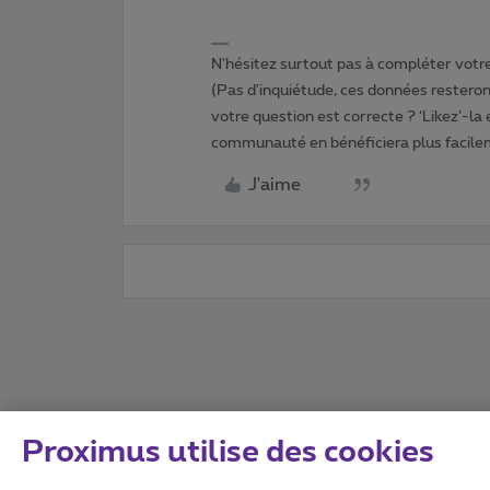
N'hésitez surtout pas à compléter votre 
(Pas d'inquiétude, ces données resteront
votre question est correcte ? ‘Likez’-la
communauté en bénéficiera plus facile
J'aime
Proximus utilise des cookies