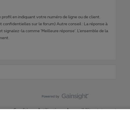
profil en indiquant votre numéro de ligne ou de client.
 confidentielles sur le forum) Autre conseil : La réponse à
 et signalez-la comme ‘Meilleure réponse’. L’ensemble de la
ment.
Conditions d'utilisation
Accessibility statement