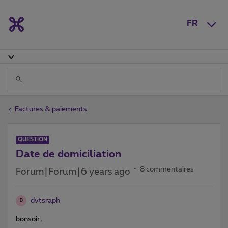
FR
Factures & paiements
QUESTION
Date de domiciliation
8 commentaires
Forum|Forum|6 years ago
dvtsraph
D
bonsoir,