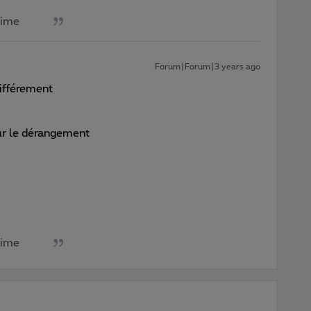
aime
Forum|Forum|3 years ago
 différement
our le dérangement
aime