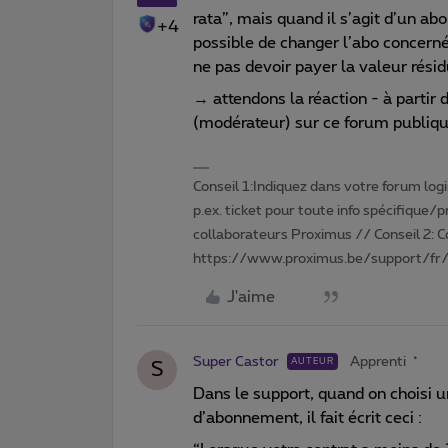
rata”, mais quand il s’agit d’un ab
+4
possible de changer l’abo concerné
ne pas devoir payer la valeur rés
→ attendons la réaction - à partir 
(modérateur) sur ce forum publiq
Conseil 1:Indiquez dans votre forum login 
p.ex. ticket pour toute info spécifique/
collaborateurs Proximus // Conseil 2: 
https://www.proximus.be/support/fr/
J'aime
Super Castor
Apprenti
AUTEUR
S
Dans le support, quand on choisi 
d’abonnement, il fait écrit ceci :