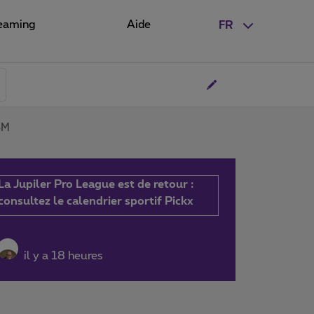
eaming
Aide
FR
SM
La Jupiler Pro League est de retour :
consultez le calendrier sportif Pickx
il y a 18 heures