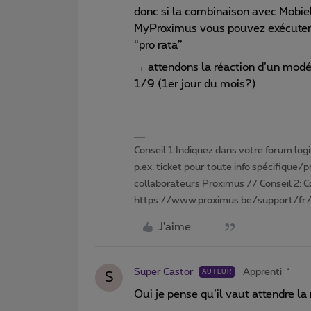
donc si la combinaison avec Mobie
MyProximus vous pouvez exécuter u
“pro rata”
→ attendons la réaction d’un modér
1/9 (1er jour du mois?)
Conseil 1:Indiquez dans votre forum login 
p.ex. ticket pour toute info spécifique/
collaborateurs Proximus // Conseil 2: 
https://www.proximus.be/support/fr/
J'aime
Super Castor
Apprenti
AUTEUR
S
Oui je pense qu’il vaut attendre l