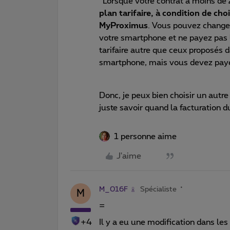
“Lorsque votre contrat a moins de
plan tarifaire, à condition de cho
MyProximus
. Vous pouvez chang
votre smartphone et ne payez pas l
tarifaire autre que ceux proposés
smartphone, mais vous devez payer
Donc, je peux bien choisir un aut
juste savoir quand la facturation 
1 personne aime
J'aime
M_016F
Spécialiste
M
=
+4
Il y a eu une modification dans les