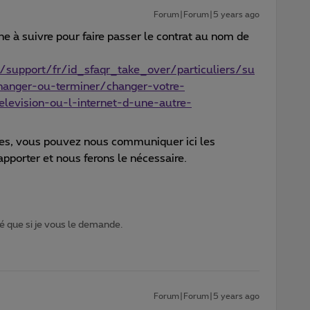
Forum|Forum|5 years ago
che à suivre pour faire passer le contrat au nom de
/support/fr/id_sfaqr_take_over/particuliers/su
anger-ou-terminer/changer-votre-
elevision-ou-l-internet-d-une-autre-
ces, vous pouvez nous communiquer ici les
pporter et nous ferons le nécessaire.
 que si je vous le demande.
Forum|Forum|5 years ago