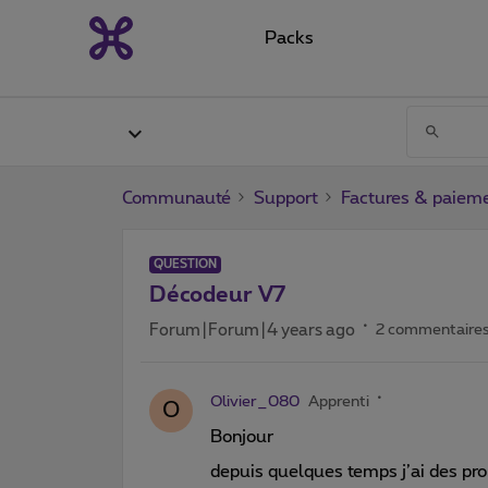
Packs
Communauté
Support
Factures & paiem
QUESTION
Décodeur V7
Forum|Forum|4 years ago
2 commentaire
Olivier_080
Apprenti
O
Bonjour
depuis quelques temps j’ai des pr