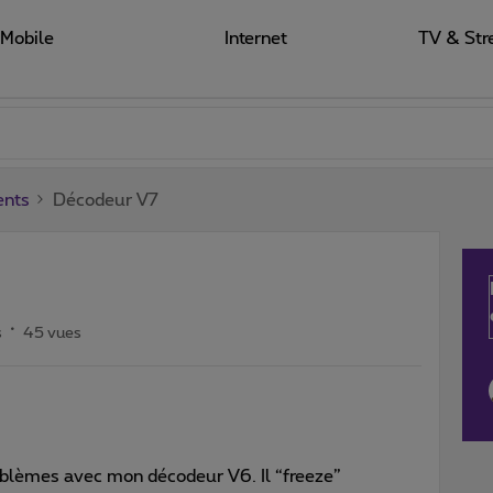
Mobile
Internet
TV & Str
ents
Décodeur V7
s
45 vues
oblèmes avec mon décodeur V6. Il “freeze”