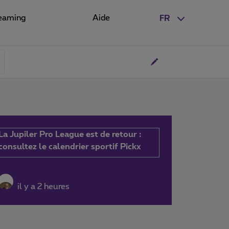
eaming
Aide
FR
La Jupiler Pro League est de retour :
consultez le calendrier sportif Pickx
il y a 2 heures