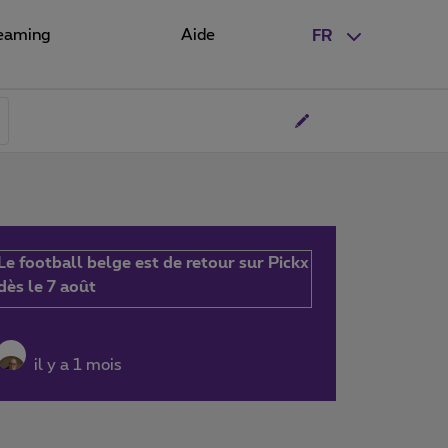
eaming
Aide
FR
Le football belge est de retour sur Pickx
dès le 7 août
il y a 1 mois