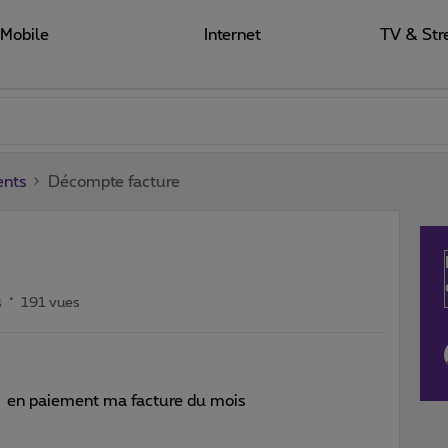
Mobile
Internet
TV & Str
ents
Décompte facture
s
191 vues
çu en paiement ma facture du mois