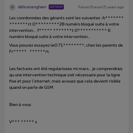
délicesenghien
Forum|Forum|5 years ago
AUTEUR
D
Les coordonnées des gérants sont les suivantes :A*******
*******rt 0*********28 numéro bloqué suite à votre
intervention... f***** *******t 0*********** 6
numéro bloqué suite à votre intervention…
Vous pouvez essayez le0 71********, chez les parents de
Fr***** ******rt.
Les factures ont été regularisees mi mars... je comprendrais
qu une intervention technique soit nécessaire pour la ligne
fixe et pour l internet, mais avouez que cela devient risible
quand on parle de GSM.
Bien à vous
V*** ***** s