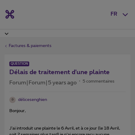
FR
Factures & paiements
QUESTION
Délais de traitement d'une plainte
5 commentaires
Forum|Forum|5 years ago
délicesenghien
D
Bonjour,
J’ai introduit une plainte le 6 Avril, et à ce jour (le 18 Avril,
soit 2 semaines plus tard) je n’ai encore reçu aucune