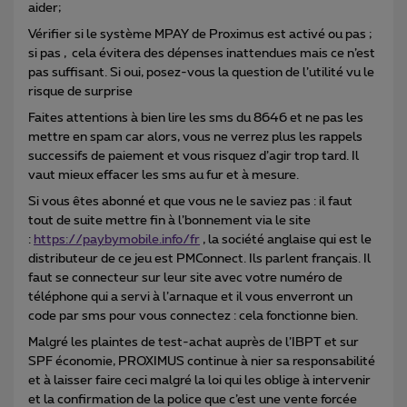
aider;
Vérifier si le système MPAY de Proximus est activé ou pas ;
si pas , cela évitera des dépenses inattendues mais ce n’est
pas suffisant. Si oui, posez-vous la question de l’utilité vu le
risque de surprise
Faites attentions à bien lire les sms du 8646 et ne pas les
mettre en spam car alors, vous ne verrez plus les rappels
successifs de paiement et vous risquez d’agir trop tard. Il
vaut mieux effacer les sms au fur et à mesure.
Si vous êtes abonné et que vous ne le saviez pas : il faut
tout de suite mettre fin à l’bonnement via le site
:
https://paybymobile.info/fr
, la société anglaise qui est le
distributeur de ce jeu est PMConnect. Ils parlent français. Il
faut se connecteur sur leur site avec votre numéro de
téléphone qui a servi à l’arnaque et il vous enverront un
code par sms pour vous connectez : cela fonctionne bien.
Malgré les plaintes de test-achat auprès de l’IBPT et sur
SPF économie, PROXIMUS continue à nier sa responsabilité
et à laisser faire ceci malgré la loi qui les oblige à intervenir
et la confirmation de la police que c’est une vente forcée