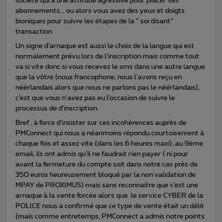
société qui a une attitude agressive pour placer ses
abonnements… ou alors vous avez des yeux et doigts
bioniques pour suivre les étapes de la ” soi disant”
transaction
Un signe d’arnaque est aussi le choix de la langue qui est
normalement prévu lors de l’inscription mais comme tout
va si vite donc si vous recevez le sms dans une autre langue
que la vôtre (nous francophone, nous l’avons reçu en
néérlandais alors que nous ne parlons pas le néérlandais),
c’est que vous n’avez pas eu l’occasion de suivre le
processus de d’inscription.
Bref , à force d’insister sur ces incohérences auprès de
PMConnect qui nous a néanmoins répondu courtoisement à
chaque fois et assez vite (dans les 6 heures maxi), au 9ème
email, ils ont admis qu’il ne faudrait rien payer ( ni pour
avant la fermeture du compte soit dans notre cas près de
350 euros heureusement bloqué par la non validation de
MPAY de PROXIMUS) mais sans reconnaitre que c’est une
arnaque à la vente forcée alors que le service CYBER de la
POLICE nous a confirmé que ce type de vente était un délit
(mais comme entretemps, PMConnect a admis notre points