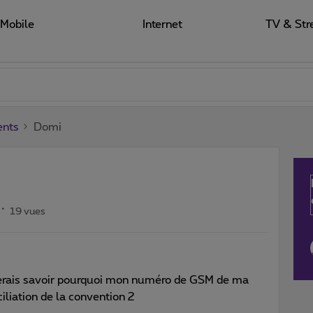
Mobile
Internet
TV & Str
ents
Domi
19 vues
imerais savoir pourquoi mon numéro de GSM de ma
iliation de la convention 2