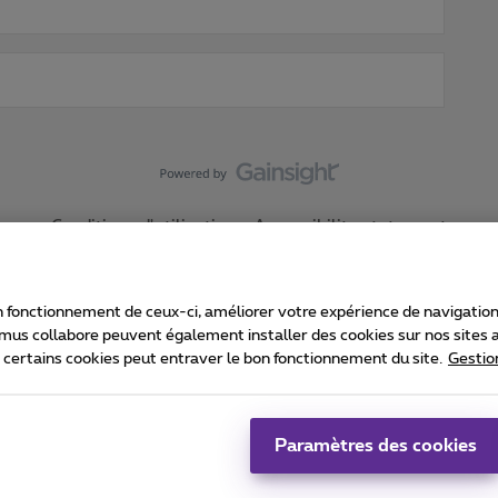
Conditions d'utilisation
Accessibility statement
 fonctionnement de ceux-ci, améliorer votre expérience de navigation, a
imus collabore peuvent également installer des cookies sur nos sites af
e certains cookies peut entraver le bon fonctionnement du site.
Gestio
Proximus
consommateur
Liste des prix et tarifs
Accessibilité
stion des cookies
Cookie manager
Coordonnées de l’entreprise
Ca
é conformément au droit belge.
Pr
Paramètres des cookies
 - B-1030 Bruxelles.
Jo