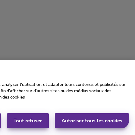
nalyser l’utilisation, et adapter leurs contenus et publicités sur
in d’afficher sur d'autres sites ou des médias sociaux des
n des cookies
rrier & Wholesale Solutions
oximus Group
|
Telindus
Tout refuser
Autoriser tous les cookies
bs
|
Sitemap