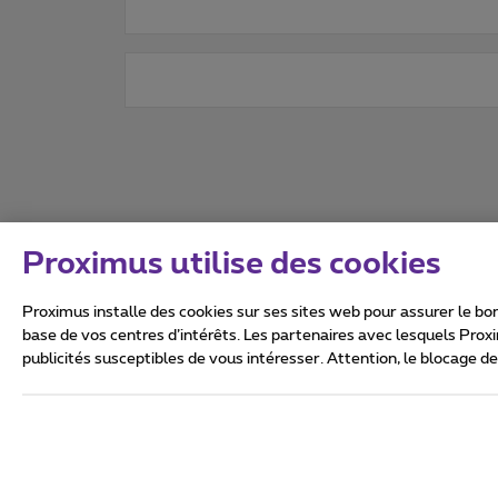
Proximus utilise des cookies
Proximus installe des cookies sur ses sites web pour assurer le bon
base de vos centres d’intérêts. Les partenaires avec lesquels Prox
publicités susceptibles de vous intéresser. Attention, le blocage d
Tous droits réservés. ©
2026
Conditions générales, info 
Vie privée
Politique de ge
Ce site a été créé et est gér
Boulevard du Roi Albert II 27