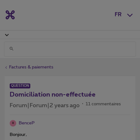
FR
Factures & paiements
QUESTION
Domiciliation non-effectuée
11 commentaires
Forum|Forum|2 years ago
BenceP
B
Bonjour,