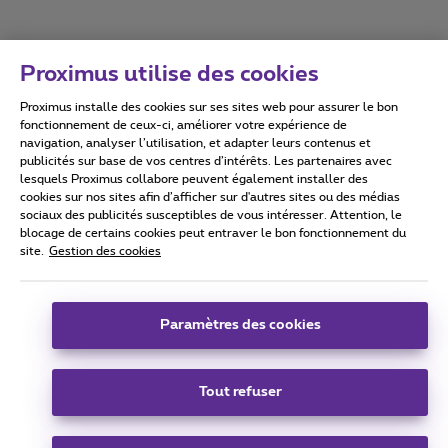
Proximus utilise des cookies
Proximus installe des cookies sur ses sites web pour assurer le bon
Conditions d'utilisation
Accessibility statement
fonctionnement de ceux-ci, améliorer votre expérience de
navigation, analyser l’utilisation, et adapter leurs contenus et
publicités sur base de vos centres d’intérêts. Les partenaires avec
lesquels Proximus collabore peuvent également installer des
cookies sur nos sites afin d’afficher sur d'autres sites ou des médias
sociaux des publicités susceptibles de vous intéresser. Attention, le
Tous droits réservés. ©
2026
Proximus
blocage de certains cookies peut entraver le bon fonctionnement du
site.
Gestion des cookies
Conditions générales, info consommateur
Liste des prix et tarifs
Accessibilité
Vie privée
Politique de gestion des cookies
Cookie manager
Coordonnées de l’entreprise
Paramètres des cookies
Ce site a été créé et est géré conformément au droit belge.
Boulevard du Roi Albert II 27 - B-1030 Bruxelles.
Tout refuser
Carrier & Wholesale Solutions