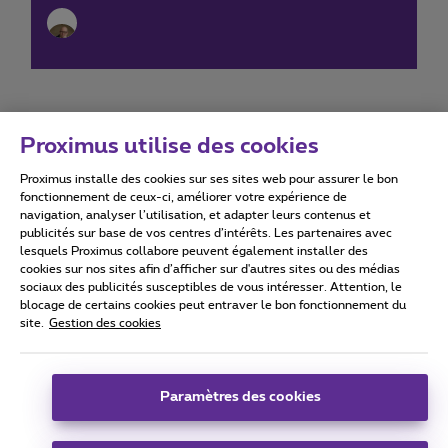
Proximus utilise des cookies
Proximus installe des cookies sur ses sites web pour assurer le bon
Conditions d'utilisation
Accessibility statement
fonctionnement de ceux-ci, améliorer votre expérience de
navigation, analyser l’utilisation, et adapter leurs contenus et
publicités sur base de vos centres d’intérêts. Les partenaires avec
lesquels Proximus collabore peuvent également installer des
cookies sur nos sites afin d’afficher sur d'autres sites ou des médias
sociaux des publicités susceptibles de vous intéresser. Attention, le
Tous droits réservés. ©
2026
Proximus
blocage de certains cookies peut entraver le bon fonctionnement du
site.
Gestion des cookies
Conditions générales, info consommateur
Liste des prix et tarifs
Accessibilité
Vie privée
Politique de gestion des cookies
Cookie manager
Coordonnées de l’entreprise
Paramètres des cookies
Ce site a été créé et est géré conformément au droit belge.
Boulevard du Roi Albert II 27 - B-1030 Bruxelles.