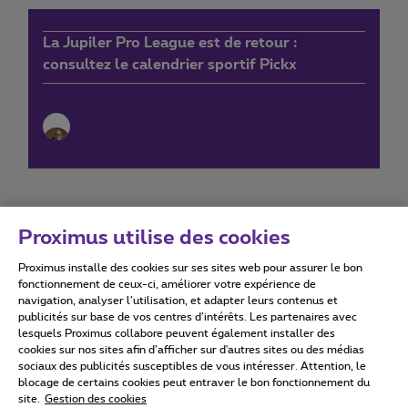
La Jupiler Pro League est de retour :
consultez le calendrier sportif Pickx
Proximus utilise des cookies
Proximus installe des cookies sur ses sites web pour assurer le bon
Conditions d'utilisation
Accessibility statement
fonctionnement de ceux-ci, améliorer votre expérience de
navigation, analyser l’utilisation, et adapter leurs contenus et
publicités sur base de vos centres d’intérêts. Les partenaires avec
lesquels Proximus collabore peuvent également installer des
cookies sur nos sites afin d’afficher sur d'autres sites ou des médias
sociaux des publicités susceptibles de vous intéresser. Attention, le
Tous droits réservés. ©
2026
Proximus
blocage de certains cookies peut entraver le bon fonctionnement du
site.
Gestion des cookies
Conditions générales, info consommateur