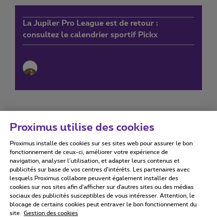
La Jupiler Pro League est de retour :
consultez le calendrier sportif Pickx
Proximus utilise des cookies
Proximus installe des cookies sur ses sites web pour assurer le bon
Conditions d'utilisation
Accessibility statement
fonctionnement de ceux-ci, améliorer votre expérience de
navigation, analyser l’utilisation, et adapter leurs contenus et
publicités sur base de vos centres d’intérêts. Les partenaires avec
lesquels Proximus collabore peuvent également installer des
cookies sur nos sites afin d’afficher sur d'autres sites ou des médias
sociaux des publicités susceptibles de vous intéresser. Attention, le
Tous droits réservés. ©
2026
Proximus
blocage de certains cookies peut entraver le bon fonctionnement du
site.
Gestion des cookies
Conditions générales, info consommateur