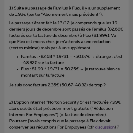
1) Suite au passage de Familus à Flex, il y a un supplément
de 1,93€ (partie “Abonnement mois précédent”).
Le passage s’étant fait le 13/12, je comprends que les 19
derniers jours de décembre sont passés de Familus (82.68€
facturés sur la facture de décembre) à Flex (81.99€). Vu
que Flex est moins cher, je m’attends à une réduction
(certes minime) mais pas à un supplément :
Familus : -82.68 * 19/31 = -50.67€ → étrange : c’est
-48.32€ sur la facture
Flex : 81.99 * 19/31 = 50.25€ → je retrouve bien ce
montant sur la facture
Je suis donc facturé 2.35€ (50.67-48.32) de trop ?
2) L’option internet “Norton Security 5” est facturée 7,99€
alors qu’elle était précédemment gratuite (“Réduction
Internet For Employees”) (v. facture de décembre).
Pourtant j’avais compris que le passage à Flex devait
conserver les réductions For Employees (cfr
discussion
) ?