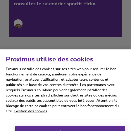
consultez le calendrier sportif Pickx
Proximus utilise des cookies
Proximus installe des cookies sur ses sites web pour assurer le bon
Conditions d'utilisation
Accessibility statement
fonctionnement de ceux-ci, améliorer votre expérience de
navigation, analyser l’utilisation, et adapter leurs contenus et
publicités sur base de vos centres d’intérêts. Les partenaires avec
lesquels Proximus collabore peuvent également installer des
cookies sur nos sites afin d’afficher sur d'autres sites ou des médias
sociaux des publicités susceptibles de vous intéresser. Attention, le
Tous droits réservés. ©
2026
Proximus
blocage de certains cookies peut entraver le bon fonctionnement du
site.
Gestion des cookies
Conditions générales, info consommateur
Liste des prix et tarifs
Accessibilité
Vie privée
Politique de gestion des cookies
Cookie manager
Coordonnées de l’entreprise