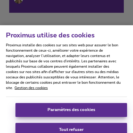
Proximus utilise des cookies
Proximus installe des cookies sur ses sites web pour assurer le bon
Conditions d'utilisation
Accessibility statement
fonctionnement de ceux-ci, améliorer votre expérience de
navigation, analyser l’utilisation, et adapter leurs contenus et
publicités sur base de vos centres d’intérêts. Les partenaires avec
lesquels Proximus collabore peuvent également installer des
cookies sur nos sites afin d’afficher sur d'autres sites ou des médias
sociaux des publicités susceptibles de vous intéresser. Attention, le
Tous droits réservés. ©
2026
Proximus
blocage de certains cookies peut entraver le bon fonctionnement du
site.
Gestion des cookies
Conditions générales, info consommateur
Liste des prix et tarifs
Accessibilité
Vie privée
Politique de gestion des cookies
Cookie manager
Coordonnées de l’entreprise
Paramètres des cookies
Ce site a été créé et est géré conformément au droit belge.
Boulevard du Roi Albert II 27 - B-1030 Bruxelles.
Tout refuser