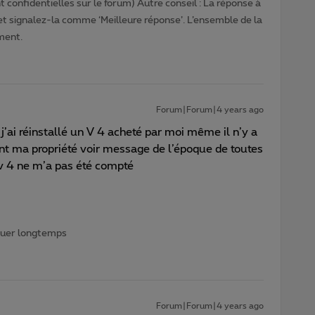
 confidentielles sur le forum) Autre conseil : La réponse à
 et signalez-la comme ‘Meilleure réponse’. L’ensemble de la
ment.
Forum|Forum|4 years ago
j’ai réinstallé un V 4 acheté par moi même il n’y a
nt ma propriété voir message de l’époque de toutes
v 4 ne m’a pas été compté
iquer longtemps
Forum|Forum|4 years ago