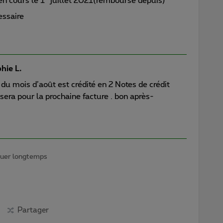
en cours le 1° juillet 2021(remboursé depuis)
essaire
hie L.
 du mois d’août est crédité en 2 Notes de crédit
sera pour la prochaine facture . bon après-
iquer longtemps
Partager