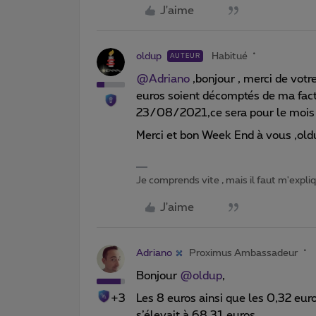
J'aime
oldup
Habitué
AUTEUR
@Adriano
,bonjour , merci de votre
euros soient décomptés de ma fact
23/08/2021,ce sera pour le mois d
Merci et bon Week End à vous ,old
Je comprends vite , mais il faut m'expl
J'aime
Adriano
Proximus Ambassadeur
Bonjour
@oldup
,
+3
Les 8 euros ainsi que les 0,32 eur
s’élevait à 68,31 euros.