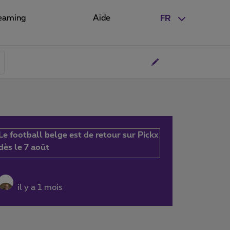
eaming
Aide
FR
Le football belge est de retour sur Pickx
dès le 7 août
il y a 1 mois