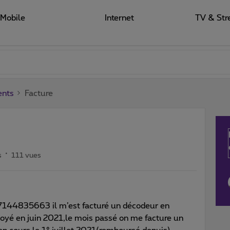
Mobile
Internet
TV & Str
ents
Facture
s
111 vues
° 7144835663 il m’est facturé un décodeur en
nvoyé en juin 2021,le mois passé on me facture un