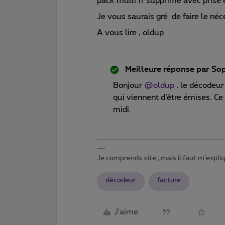
pack multi fr supprimé avec prise 
Je vous saurais gré de faire le néc
A vous lire , oldup
Meilleure réponse par
Sop
Bonjour
@oldup
, le décodeur
qui viennent d’être émises. Ce 
midi.
Je comprends vite , mais il faut m'expl
décodeur
facture
J'aime