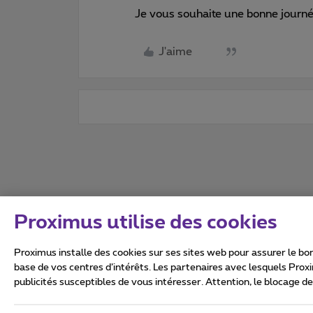
Je vous souhaite une bonne journé
J'aime
Proximus utilise des cookies
Proximus installe des cookies sur ses sites web pour assurer le bon
base de vos centres d’intérêts. Les partenaires avec lesquels Prox
publicités susceptibles de vous intéresser. Attention, le blocage d
Tous droits réservés. ©
2026
Conditions générales, info 