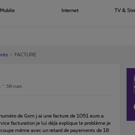
Mobile
Internet
TV & Str
ents
FACTURE
s
58 vues
numéro de Gsm j ai une facture de 1051 euro a
vice facturation je lui déjà explique le problème je
es coupe même avec un retard de payements de 18