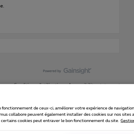
e.
Conditions d'utilisation
Accessibility statement
 fonctionnement de ceux-ci, améliorer votre expérience de navigation, a
imus collabore peuvent également installer des cookies sur nos sites af
e certains cookies peut entraver le bon fonctionnement du site.
Gestio
Proximus
consommateur
Liste des prix et tarifs
Accessibilité