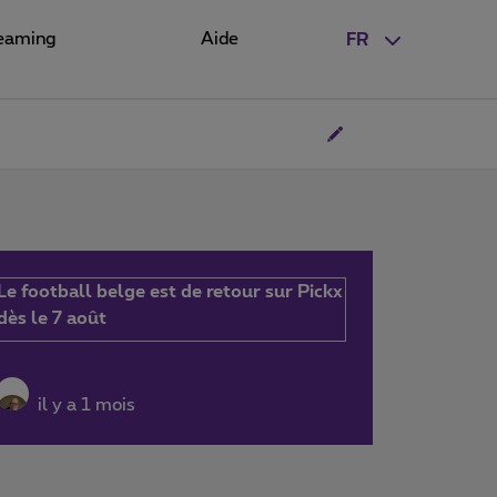
eaming
Aide
FR
Le football belge est de retour sur Pickx
dès le 7 août
il y a 1 mois