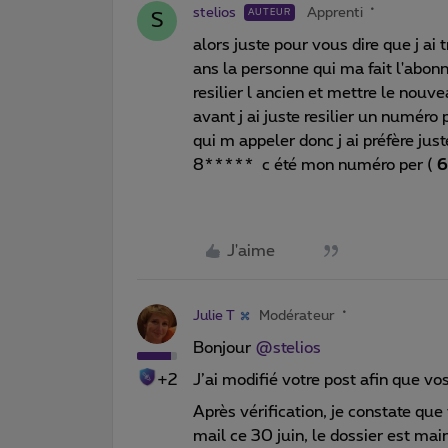
stelios
Apprenti
AUTEUR
S
alors juste pour vous dire que j a
ans la personne qui ma fait l'abon
resilier l ancien et mettre le nou
avant j ai juste resilier un numéro
qui m appeler donc j ai préfère j
8***** c été mon numéro per (
6
J'aime
Julie T
Modérateur
Bonjour
@stelios
+2
J’ai modifié votre post afin que v
Après vérification, je constate que
mail ce 30 juin, le dossier est mai