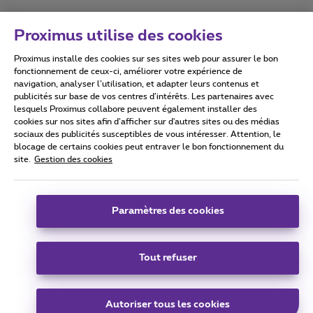
Proximus utilise des cookies
Proximus installe des cookies sur ses sites web pour assurer le bon
Conditions d'utilisation
Accessibility statement
fonctionnement de ceux-ci, améliorer votre expérience de
navigation, analyser l’utilisation, et adapter leurs contenus et
publicités sur base de vos centres d’intérêts. Les partenaires avec
lesquels Proximus collabore peuvent également installer des
cookies sur nos sites afin d’afficher sur d'autres sites ou des médias
sociaux des publicités susceptibles de vous intéresser. Attention, le
Tous droits réservés. ©
2026
Proximus
blocage de certains cookies peut entraver le bon fonctionnement du
site.
Gestion des cookies
Conditions générales, info consommateur
Liste des prix et tarifs
Accessibilité
Vie privée
Politique de gestion des cookies
Cookie manager
Coordonnées de l’entreprise
Paramètres des cookies
Ce site a été créé et est géré conformément au droit belge.
Boulevard du Roi Albert II 27 - B-1030 Bruxelles.
Tout refuser
Carrier & Wholesale Solutions
Autoriser tous les cookies
Proximus Group
|
Telindus