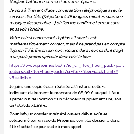
Bonjour Catherine et merci de votre réponse.
Je sors à l’instant d’une conversation téléphonique avec le
service clientèle (j’ai patienté 39 longues minutes sous une
musique désagréable ...) où l’on me confirme l’erreur sans
en savoir l’origine.
Votre calcul concernant l’option all sports est
mathématiquement correct, mais il ne prend pas en compte
l’option TV & Entertainment incluse dans mon pack: il s’agit
d’un pack promo spéciale dont voici le lien:
https://www.proximus.be/fr/id_cr_flex_fiber_pack/part
iculiers/all-flex-fiber-packs/cr-flex-fiber-pack.html/?
v5=eligible
Je joins une copie écran réalisée à l’instant, celle-ci
indiquant clairement le montant de 65,99 € auquel il faut
ajouter 6 € de location d’un décodeur supplémentaire, soit
un total de 71,99 €.
Pour info, un dossier avait été ouvert début août et
solutionné par un cuo de Proximus.com. Ce dossier a donc
été réactivé ce jour suite à mon appel.