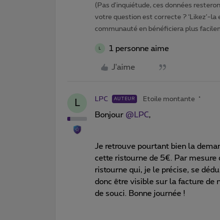
(Pas d'inquiétude, ces données resteront
votre question est correcte ? ‘Likez’-la
communauté en bénéficiera plus facile
1 personne aime
L
J'aime
LPC
Etoile montante
AUTEUR
L
Bonjour
@LPC
,
Je retrouve pourtant bien la deman
cette ristourne de 5€. Par mesure d
ristourne qui, je le précise, se déd
donc être visible sur la facture de
de souci. Bonne journée !