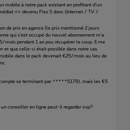
n mobile à notre pack existant en profitant d’un
mmédiat => devenu Flex S donc (Internet / TV /
n de prix en agence (le prix mentionné 2 jours
ersonne qui s’est occupé du nouvel abonnement m’a
/mois pendant 1 an pou récupérer le coup. Il me
r et que celle-ci était possible dans notre cas.
 mobile dans le pack devenait €25/mois au lieu de
nc.
(décompte se terminant par *****5179), mais les €5
un conseiller en ligne peut-il regarder svp?