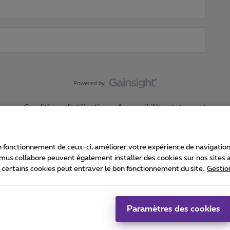
Conditions d'utilisation
Accessibility statement
 fonctionnement de ceux-ci, améliorer votre expérience de navigation, a
imus collabore peuvent également installer des cookies sur nos sites af
e certains cookies peut entraver le bon fonctionnement du site.
Gestio
Proximus
consommateur
Liste des prix et tarifs
Accessibilité
stion des cookies
Cookie manager
Coordonnées de l’entreprise
Ca
é conformément au droit belge.
Pr
Paramètres des cookies
 - B-1030 Bruxelles.
Jo