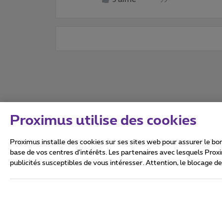
Proximus utilise des cookies
Proximus installe des cookies sur ses sites web pour assurer le bon
base de vos centres d’intérêts. Les partenaires avec lesquels Prox
publicités susceptibles de vous intéresser. Attention, le blocage d
Tous droits réservés. ©
2026
Conditions générales, info 
Vie privée
Politique de ge
Ce site a été créé et est gér
Boulevard du Roi Albert II 27