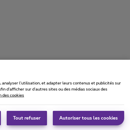
nalyser l’utilisation, et adapter leurs contenus et publicités sur
in d’afficher sur d'autres sites ou des médias sociaux des
n des cookies
rrier & Wholesale Solutions
oximus Group
|
Telindus
Tout refuser
Autoriser tous les cookies
bs
|
Sitemap