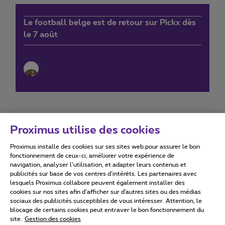
Le football belge est de retour sur Pickx dès
le 7 août
Proximus utilise des cookies
Proximus installe des cookies sur ses sites web pour assurer le bon
Conditions d'utilisation
Accessibility statement
fonctionnement de ceux-ci, améliorer votre expérience de
navigation, analyser l’utilisation, et adapter leurs contenus et
publicités sur base de vos centres d’intérêts. Les partenaires avec
lesquels Proximus collabore peuvent également installer des
cookies sur nos sites afin d’afficher sur d'autres sites ou des médias
sociaux des publicités susceptibles de vous intéresser. Attention, le
Tous droits réservés. ©
2026
Proximus
blocage de certains cookies peut entraver le bon fonctionnement du
site.
Gestion des cookies
Conditions générales, info consommateur