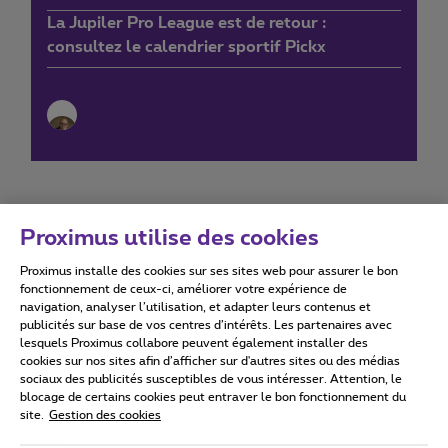
La Jupiler Pro League est de retour :
consultez le calendrier sportif Pickx
Proximus utilise des cookies
Proximus installe des cookies sur ses sites web pour assurer le bon
Conditions d'utilisation
Accessibility statement
fonctionnement de ceux-ci, améliorer votre expérience de
navigation, analyser l’utilisation, et adapter leurs contenus et
publicités sur base de vos centres d’intérêts. Les partenaires avec
lesquels Proximus collabore peuvent également installer des
cookies sur nos sites afin d’afficher sur d'autres sites ou des médias
sociaux des publicités susceptibles de vous intéresser. Attention, le
Tous droits réservés. ©
2026
Proximus
blocage de certains cookies peut entraver le bon fonctionnement du
site.
Gestion des cookies
Conditions générales, info consommateur
Liste des prix et tarifs
Accessibilité
Vie privée