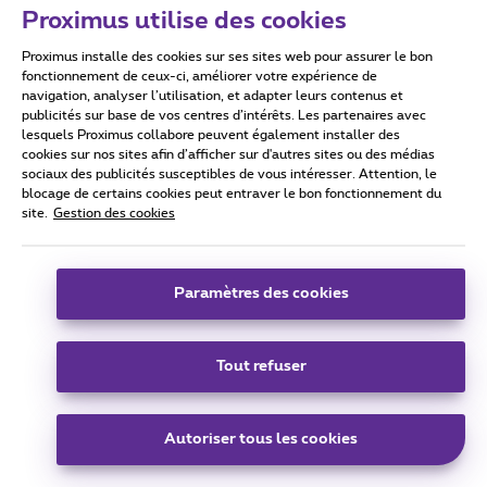
Proximus utilise des cookies
Proximus installe des cookies sur ses sites web pour assurer le bon
Conditions d'utilisation
Accessibility statement
fonctionnement de ceux-ci, améliorer votre expérience de
navigation, analyser l’utilisation, et adapter leurs contenus et
publicités sur base de vos centres d’intérêts. Les partenaires avec
lesquels Proximus collabore peuvent également installer des
cookies sur nos sites afin d’afficher sur d'autres sites ou des médias
sociaux des publicités susceptibles de vous intéresser. Attention, le
Tous droits réservés. ©
2026
Proximus
blocage de certains cookies peut entraver le bon fonctionnement du
site.
Gestion des cookies
Conditions générales, info consommateur
Liste des prix et tarifs
Accessibilité
Vie privée
Politique de gestion des cookies
Cookie manager
Coordonnées de l’entreprise
Paramètres des cookies
Ce site a été créé et est géré conformément au droit belge.
Boulevard du Roi Albert II 27 - B-1030 Bruxelles.
Tout refuser
Carrier & Wholesale Solutions
Autoriser tous les cookies
Proximus Group
|
Telindus
Jobs
|
Sitemap