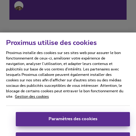
Proximus utilise des cookies
Proximus installe des cookies sur ses sites web pour assurer le bon
Conditions d'utilisation
Accessibility statement
fonctionnement de ceux-ci, améliorer votre expérience de
navigation, analyser l’utilisation, et adapter leurs contenus et
publicités sur base de vos centres d’intérêts. Les partenaires avec
lesquels Proximus collabore peuvent également installer des
cookies sur nos sites afin d’afficher sur d'autres sites ou des médias
sociaux des publicités susceptibles de vous intéresser. Attention, le
Tous droits réservés. ©
2026
Proximus
blocage de certains cookies peut entraver le bon fonctionnement du
site.
Gestion des cookies
Conditions générales, info consommateur
Liste des prix et tarifs
Accessibilité
Vie privée
Politique de gestion des cookies
Cookie manager
Coordonnées de l’entreprise
Paramètres des cookies
Ce site a été créé et est géré conformément au droit belge.
Boulevard du Roi Albert II 27 - B-1030 Bruxelles.