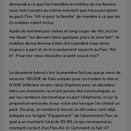
demandé a ce que l’on transfère le mobilus de ma femme
sous mon compte au même moment que ma souscription
au pack Flex “All-in pour la famille” de manière à ce que les
2x mobiles soient inclus.
Après de nombreuses visites et long coups-de-fils, où l’on
me disais “oui demain/dans quelques jours se sera fait!”, le
mobiles de ma femme à bien été transféré mais reste
toujours à part et on m’a seulement souscrit au Flex “All-
in”. Pourriez-vous résoudre ce petit soucis svp?
Le deuxième bémol c’est la première facture que je viens de
recevoir: 99.00€ de frais uniques pour un modem b-box et
8.00€ (inférieur en pro-rata) d’options pour un décodeur.
Hors ces montants ne m’ont jamais été communiqués, ni
par les vendeurs (en boutique ou part téléphone), ni sur la
proposition envoyée, ni sur votre site lorsque l’on choisit un
pack. De plus, un modem b-box et un décodeur sont déjà
indiqués sur la ligne “Equipement” de l’abonnment Flex, le
quel a un montant total de 95.99, ce qui correspond au
montant correct d’un Flex All-in. Comment ce fait-il?