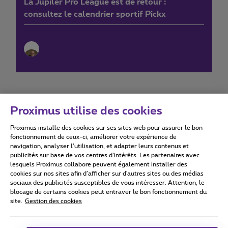
La Jupiler Pro League est de retour :
consultez le calendrier sportif Pickx
Proximus utilise des cookies
Proximus installe des cookies sur ses sites web pour assurer le bon
Conditions d'utilisation
Accessibility statement
fonctionnement de ceux-ci, améliorer votre expérience de
navigation, analyser l’utilisation, et adapter leurs contenus et
publicités sur base de vos centres d’intérêts. Les partenaires avec
lesquels Proximus collabore peuvent également installer des
cookies sur nos sites afin d’afficher sur d'autres sites ou des médias
sociaux des publicités susceptibles de vous intéresser. Attention, le
Tous droits réservés. ©
2026
Proximus
blocage de certains cookies peut entraver le bon fonctionnement du
site.
Gestion des cookies
Conditions générales, info consommateur
Liste des prix et tarifs
Accessibilité
Vie privée
Politique de gestion des cookies
Cookie manager