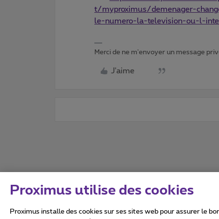
t/myproximus/demenager-changer
le-numero-la-television-ou-l-int
Merci de ne m'envoyer un message privé
J'aime
Proximus utilise des cookies
Proximus installe des cookies sur ses sites web pour assurer le bon