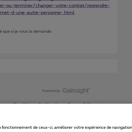
-ou-terminer/changer-votre-contrat/reprendre-
ernet-d-une-autre-personne-.html
 que si je vous le demande.
Conditions d'utilisation
Accessibility statement
 fonctionnement de ceux-ci, améliorer votre expérience de navigation, a