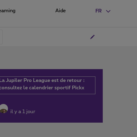
eaming
Aide
FR
La Jupiler Pro League est de retour :
consultez le calendrier sportif Pickx
il y a 1 jour