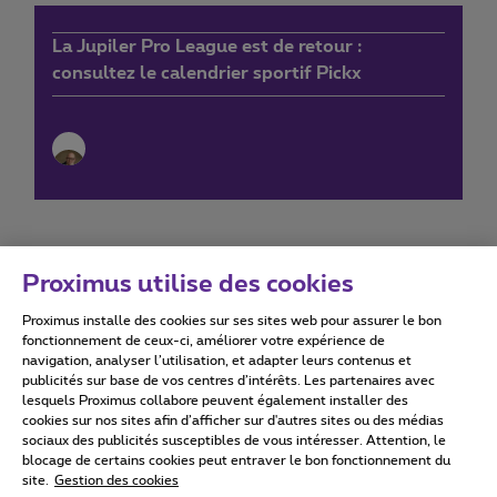
La Jupiler Pro League est de retour :
consultez le calendrier sportif Pickx
Proximus utilise des cookies
Proximus installe des cookies sur ses sites web pour assurer le bon
Conditions d'utilisation
Accessibility statement
fonctionnement de ceux-ci, améliorer votre expérience de
navigation, analyser l’utilisation, et adapter leurs contenus et
publicités sur base de vos centres d’intérêts. Les partenaires avec
lesquels Proximus collabore peuvent également installer des
cookies sur nos sites afin d’afficher sur d'autres sites ou des médias
sociaux des publicités susceptibles de vous intéresser. Attention, le
Tous droits réservés. ©
2026
Proximus
blocage de certains cookies peut entraver le bon fonctionnement du
site.
Gestion des cookies
Conditions générales, info consommateur