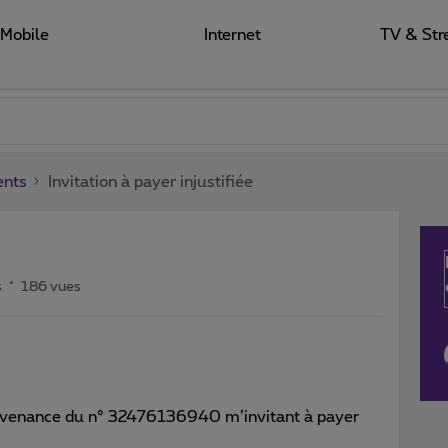
Mobile
Internet
TV & Str
ents
Invitation à payer injustifiée
s
186 vues
rovenance du n° 32476136940 m’invitant à payer