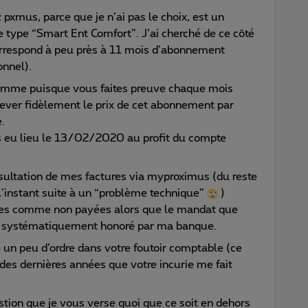
z pxmus, parce que je n’ai pas le choix, est un
 type “Smart Ent Comfort”. J’ai cherché de ce côté
orrespond à peu près à 11 mois d’abonnement
onnel).
somme puisque vous faites preuve chaque mois
lever fidèlement le prix de cet abonnement par
.
rs eu lieu le 13/02/2020 au profit du compte
nsultation de mes factures via myproximus (du reste
 l’instant suite à un “problème technique”
)
res comme non payées alors que le mandat que
t systématiquement honoré par ma banque.
 un peu d’ordre dans votre foutoir comptable (ce
 des dernières années que votre incurie me fait
uestion que je vous verse quoi que ce soit en dehors