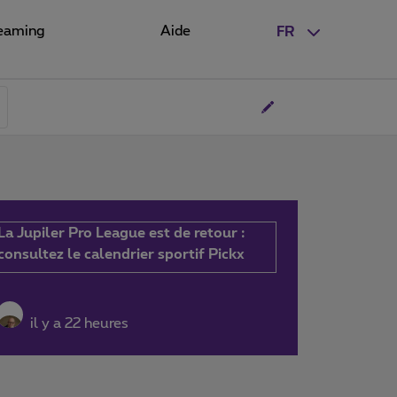
eaming
Aide
FR
La Jupiler Pro League est de retour :
consultez le calendrier sportif Pickx
il y a 22 heures