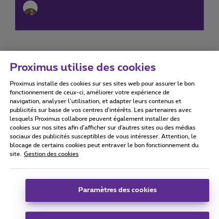
Proximus utilise des cookies
Proximus installe des cookies sur ses sites web pour assurer le bon
Conditions d'utilisation
Accessibility statement
fonctionnement de ceux-ci, améliorer votre expérience de
navigation, analyser l’utilisation, et adapter leurs contenus et
publicités sur base de vos centres d’intérêts. Les partenaires avec
lesquels Proximus collabore peuvent également installer des
cookies sur nos sites afin d’afficher sur d'autres sites ou des médias
sociaux des publicités susceptibles de vous intéresser. Attention, le
Tous droits réservés. ©
2026
Proximus
blocage de certains cookies peut entraver le bon fonctionnement du
site.
Gestion des cookies
Conditions générales, info consommateur
Liste des prix et tarifs
Accessibilité
Vie privée
Politique de gestion des cookies
Cookie manager
Coordonnées de l’entreprise
Paramètres des cookies
Ce site a été créé et est géré conformément au droit belge.
Boulevard du Roi Albert II 27 - B-1030 Bruxelles.