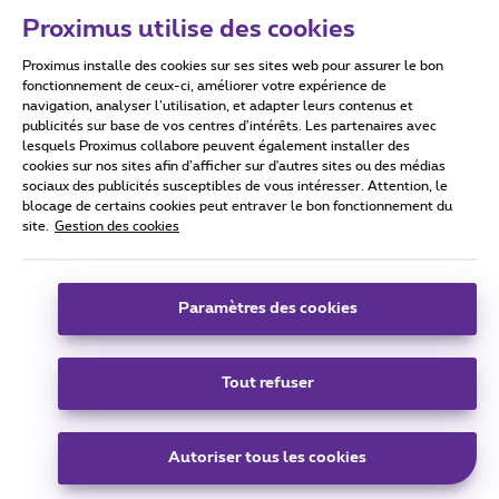
Proximus utilise des cookies
Proximus installe des cookies sur ses sites web pour assurer le bon
Conditions d'utilisation
Accessibility statement
fonctionnement de ceux-ci, améliorer votre expérience de
navigation, analyser l’utilisation, et adapter leurs contenus et
publicités sur base de vos centres d’intérêts. Les partenaires avec
lesquels Proximus collabore peuvent également installer des
cookies sur nos sites afin d’afficher sur d'autres sites ou des médias
sociaux des publicités susceptibles de vous intéresser. Attention, le
Tous droits réservés. ©
2026
Proximus
blocage de certains cookies peut entraver le bon fonctionnement du
site.
Gestion des cookies
Conditions générales, info consommateur
Liste des prix et tarifs
Accessibilité
Vie privée
Politique de gestion des cookies
Cookie manager
Coordonnées de l’entreprise
Paramètres des cookies
Ce site a été créé et est géré conformément au droit belge.
Boulevard du Roi Albert II 27 - B-1030 Bruxelles.
Tout refuser
Carrier & Wholesale Solutions
Autoriser tous les cookies
Proximus Group
|
Telindus
Jobs
|
Sitemap