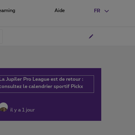
eaming
Aide
FR
La Jupiler Pro League est de retour :
consultez le calendrier sportif Pickx
il y a 1 jour