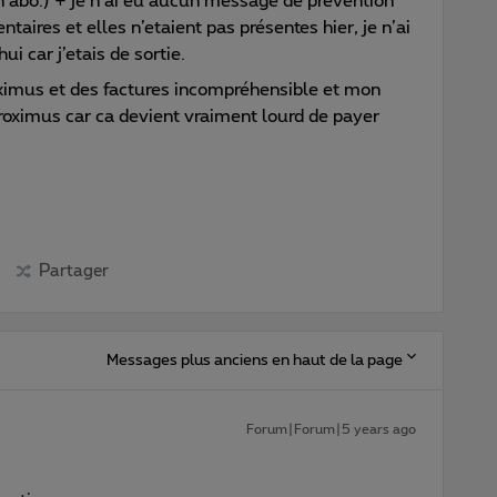
on abo.) + je n’ai eu aucun message de prévention
ires et elles n’etaient pas présentes hier, je n’ai
i car j’etais de sortie.
ximus et des factures incompréhensible et mon
oximus car ca devient vraiment lourd de payer
Partager
Messages plus anciens en haut de la page
Forum|Forum|5 years ago