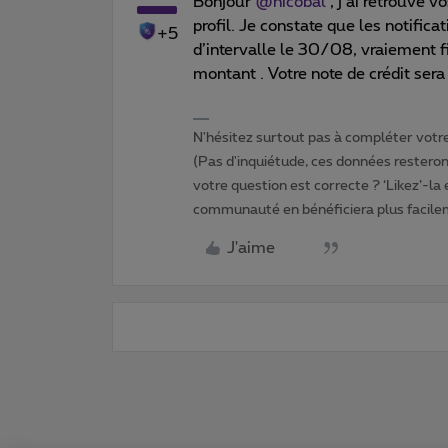
Bonjour
@nicobal
, j’ai retrouvé v
profil. Je constate que les notifi
+5
d’intervalle le 30/08, vraiement fi
montant . Votre note de crédit sera
N'hésitez surtout pas à compléter votre 
(Pas d'inquiétude, ces données resteront
votre question est correcte ? ‘Likez’-la
communauté en bénéficiera plus facile
J'aime