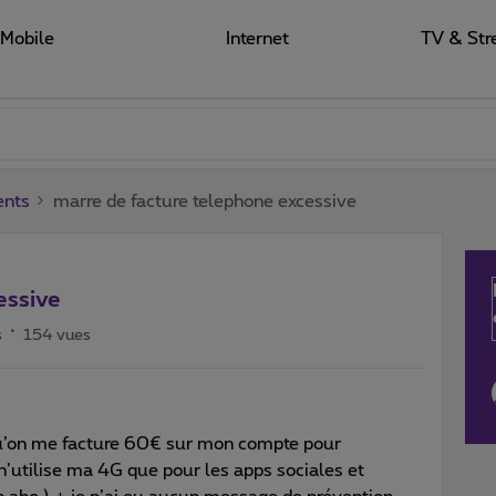
Mobile
Internet
TV & Str
ents
marre de facture telephone excessive
essive
s
154 vues
n qu’on me facture 60€ sur mon compte pour
n’utilise ma 4G que pour les apps sociales et