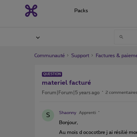
Packs
Communauté
Support
Factures & paiem
QUESTION
materiel facturé
Forum|Forum|5 years ago
2 commentaire
Shaonny
Apprenti
S
Bonjour,
Au mois d ococotbre j ai résilié mo