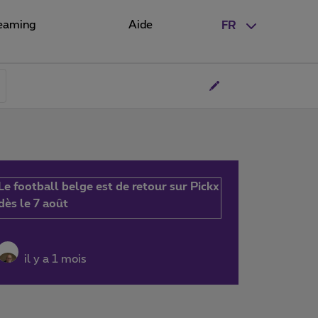
eaming
Aide
FR
Le football belge est de retour sur Pickx
dès le 7 août
il y a 1 mois