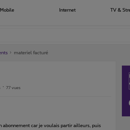
Mobile
Internet
TV & Str
ents
materiel facturé
s
77 vues
n abonnement car je voulais partir ailleurs, puis