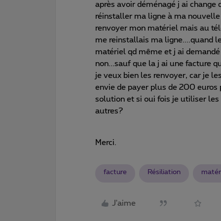
après avoir déménagé j ai change d 
réinstaller ma ligne à ma nouvelle
renvoyer mon matériel mais au télé
me reinstallais ma ligne....quand 
matériel qd même et j ai demandé si
non...sauf que la j ai une facture
je veux bien les renvoyer, car je le
envie de payer plus de 200 euros p
solution et si oui fois je utiliser l
autres?
Merci.
facture
Résiliation
matér
J'aime