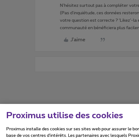
N'hésitez surtout pas à compléter votre 
(Pas d'inquiétude, ces données resteront
votre question est correcte ? ‘Likez’-la
communauté en bénéficiera plus facile
J'aime
Proximus utilise des cookies
Proximus installe des cookies sur ses sites web pour assurer le bon
base de vos centres d’intérêts. Les partenaires avec lesquels Prox