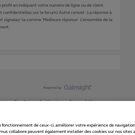
profil en indiquant votre numéro de ligne ou de client.
 confidentielles sur le forum) Autre conseil : La réponse à
 et signalez-la comme ‘Meilleure réponse’. L’ensemble de la
ment.
Conditions d'utilisation
Accessibility statement
 fonctionnement de ceux-ci, améliorer votre expérience de navigation, a
imus collabore peuvent également installer des cookies sur nos sites af