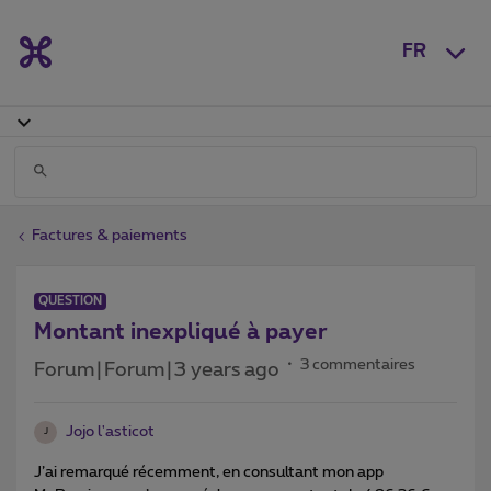
FR
Factures & paiements
QUESTION
Montant inexpliqué à payer
3 commentaires
Forum|Forum|3 years ago
Jojo l'asticot
J
J’ai remarqué récemment, en consultant mon app