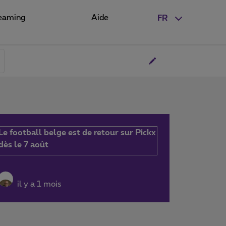
eaming
Aide
FR
Le football belge est de retour sur Pickx
dès le 7 août
il y a 1 mois