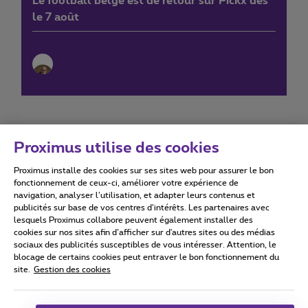
Le football belge est de retour sur Pickx dès
le 7 août
Proximus utilise des cookies
Proximus installe des cookies sur ses sites web pour assurer le bon
Conditions d'utilisation
Accessibility statement
fonctionnement de ceux-ci, améliorer votre expérience de
navigation, analyser l’utilisation, et adapter leurs contenus et
publicités sur base de vos centres d’intérêts. Les partenaires avec
lesquels Proximus collabore peuvent également installer des
cookies sur nos sites afin d’afficher sur d'autres sites ou des médias
sociaux des publicités susceptibles de vous intéresser. Attention, le
Tous droits réservés. ©
2026
Proximus
blocage de certains cookies peut entraver le bon fonctionnement du
site.
Gestion des cookies
Conditions générales, info consommateur
Liste des prix et tarifs
Accessibilité
Vie privée
Politique de gestion des cookies
Cookie manager