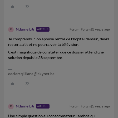
Mdame Lili
Forum|Forum|5 years ago
AUTEUR
M
Je comprends. Son épouse rentre de l’hôpital demain, devra
rester au lit et ne pourra voir la télévision.
C’est magnifique de constater que ce dossier attend une
solution depuis le 23 septembre.
declercq.liliane@skynet.be
Mdame Lili
Forum|Forum|5 years ago
AUTEUR
M
Une simple question au consommateur Lambda qui