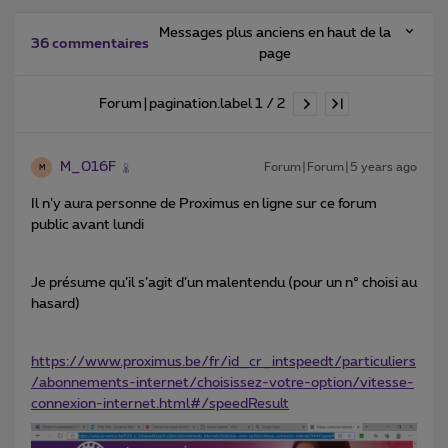
Messages plus anciens en haut de la
36 commentaires
page
Forum|pagination.label 1 / 2
M_016F
Forum|Forum|5 years ago
M
Il n’y aura personne de Proximus en ligne sur ce forum
public avant lundi
Je présume qu’il s’agit d’un malentendu (pour un n° choisi au
hasard)
https://www.proximus.be/fr/id_cr_intspeedt/particuliers
/abonnements-internet/choisissez-votre-option/vitesse-
connexion-internet.html#/speedResult