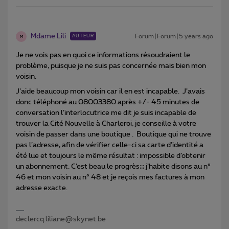
Mdame Lili
Forum|Forum|5 years ago
AUTEUR
M
Je ne vois pas en quoi ce informations résoudraient le
problème, puisque je ne suis pas concernée mais bien mon
voisin.
J’aide beaucoup mon voisin car il en est incapable. J’avais
donc téléphoné au 08003380 après +/- 45 minutes de
conversation l’interlocutrice me dit je suis incapable de
trouver la Cité Nouvelle à Charleroi, je conseille à votre
voisin de passer dans une boutique . Boutique qui ne trouve
pas l’adresse, afin de vérifier celle-ci sa carte d’identité a
été lue et toujours le même résultat : impossible d’obtenir
un abonnement. C’est beau le progrès;;; j’habite disons au n°
46 et mon voisin au n° 48 et je reçois mes factures à mon
adresse exacte.
declercq.liliane@skynet.be