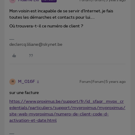
M
Mon voisin est incapable de se servir d’Internet, je fais
toutes les démarches et contacts pour lui…..
Où trouvera-t-il ce numéro de client ?
declercq.liliane@skynet.be
M_016F
Forum|Forum|5 years ago
M
sur une facture
https://www.proximus.be/support/fr/id_sfaqr_mypx_cr
edentials/particuliers/support/myproximus/myproximus/
site-web-myproximus/numero-de-client-code-d-
activation-et-date.html