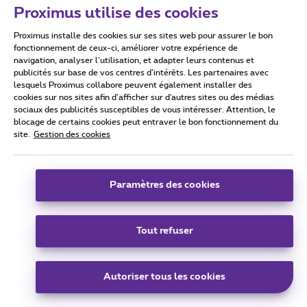
Proximus utilise des cookies
Proximus installe des cookies sur ses sites web pour assurer le bon
fonctionnement de ceux-ci, améliorer votre expérience de
navigation, analyser l’utilisation, et adapter leurs contenus et
publicités sur base de vos centres d’intérêts. Les partenaires avec
M_016F
Forum|Forum|5 years ago
M
lesquels Proximus collabore peuvent également installer des
cookies sur nos sites afin d’afficher sur d'autres sites ou des médias
Fyi
sociaux des publicités susceptibles de vous intéresser. Attention, le
https://www.bpost.be/site/fr/envoyer/lettres-et-
blocage de certains cookies peut entraver le bon fonctionnement du
cartes-postales/comment-dois-je-adresser/valider-une-
site.
Gestion des cookies
adresse
Paramètres des cookies
Tout refuser
Autoriser tous les cookies