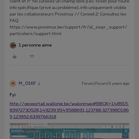
client et n° tél (utilisez un champ libre p.ex. ticket pour toute
info spécifique/privé au problème), info uniquement visible
par les collaborateurs Proximus // Conseil 2: Consultez les
FAQ
https://www.proximus.be/support/fr/id_zwpr_support/
particuliers/support.html
1 personne aime
M_016F
Forum|Forum|5 years ago
M
Fyi
http://geoportail.wallonie.be/walonmap#BBOX=148915.
83972730528,149239.9549588691,123788.3273980186
5,123952.6339766318