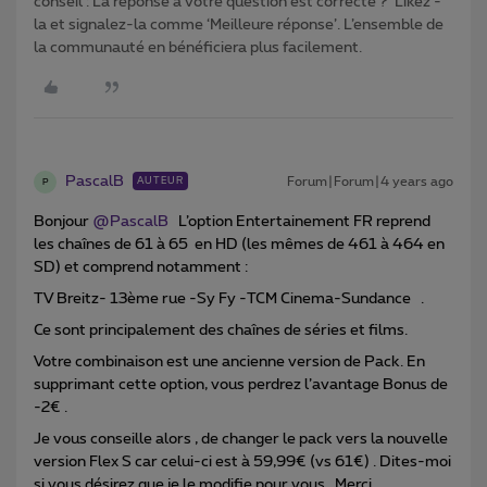
conseil : La réponse à votre question est correcte ? ‘Likez’-
la et signalez-la comme ‘Meilleure réponse’. L’ensemble de
la communauté en bénéficiera plus facilement.
PascalB
Forum|Forum|4 years ago
AUTEUR
P
Bonjour
@PascalB
L’option Entertainement FR reprend
les chaînes de 61 à 65 en HD (les mêmes de 461 à 464 en
SD) et comprend notamment :
TV Breitz- 13ème rue -Sy Fy -TCM Cinema-Sundance .
Ce sont principalement des chaînes de séries et films.
Votre combinaison est une ancienne version de Pack. En
supprimant cette option, vous perdrez l’avantage Bonus de
-2€ .
Je vous conseille alors , de changer le pack vers la nouvelle
version Flex S car celui-ci est à 59,99€ (vs 61€) . Dites-moi
si vous désirez que je le modifie pour vous . Merci