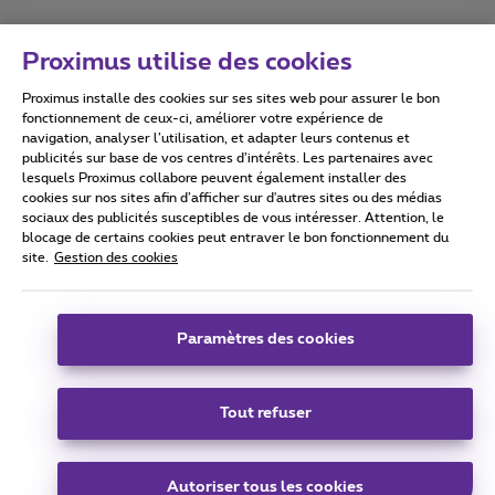
Proximus utilise des cookies
Proximus installe des cookies sur ses sites web pour assurer le bon
Conditions d'utilisation
Accessibility statement
fonctionnement de ceux-ci, améliorer votre expérience de
navigation, analyser l’utilisation, et adapter leurs contenus et
publicités sur base de vos centres d’intérêts. Les partenaires avec
lesquels Proximus collabore peuvent également installer des
cookies sur nos sites afin d’afficher sur d'autres sites ou des médias
sociaux des publicités susceptibles de vous intéresser. Attention, le
Tous droits réservés. ©
2026
Proximus
blocage de certains cookies peut entraver le bon fonctionnement du
site.
Gestion des cookies
Conditions générales, info consommateur
Liste des prix et tarifs
Accessibilité
Vie privée
Politique de gestion des cookies
Cookie manager
Coordonnées de l’entreprise
Paramètres des cookies
Ce site a été créé et est géré conformément au droit belge.
Boulevard du Roi Albert II 27 - B-1030 Bruxelles.
Tout refuser
Carrier & Wholesale Solutions
Autoriser tous les cookies
Proximus Group
|
Telindus