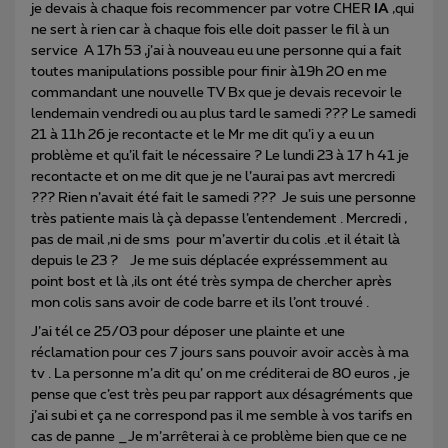
je devais à chaque fois recommencer par votre CHER
IA
,qui
ne sert à rien car à chaque fois elle doit passer le fil à un
service A 17h 53 ,j’ai à nouveau eu une personne qui a fait
toutes manipulations possible pour finir à19h 20 en me
commandant une nouvelle TV Bx que je devais recevoir le
lendemain vendredi ou au plus tard le samedi ??? Le samedi
21 à 11h 26 je recontacte et le Mr me dit qu’i y a eu un
problème et qu’il fait le nécessaire ? Le lundi 23 à 17 h 41 je
recontacte et on me dit que je ne l’aurai pas avt mercredi
??? Rien n’avait été fait le samedi ??? Je suis une personne
très patiente mais là çà depasse l’entendement . Mercredi ,
pas de mail ,ni de sms pour m’avertir du colis .et il était là
depuis le 23 ? Je me suis déplacée expréssemment au
point bost et là ,ils ont été très sympa de chercher après
mon colis sans avoir de code barre et ils l’ont trouvé .
J’ai tél ce 25/03 pour déposer une plainte et une
réclamation pour ces 7 jours sans pouvoir avoir accès à ma
tv . La personne m’a dit qu’ on me créditerai de 80 euros , je
pense que c’est très peu par rapport aux désagréments que
j’ai subi et ça ne correspond pas il me semble à vos tarifs en
cas de panne _Je m’arrêterai à ce problème bien que ce ne