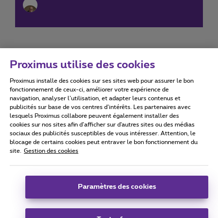
Proximus utilise des cookies
Proximus installe des cookies sur ses sites web pour assurer le bon
Conditions d'utilisation
Accessibility statement
fonctionnement de ceux-ci, améliorer votre expérience de
navigation, analyser l’utilisation, et adapter leurs contenus et
publicités sur base de vos centres d’intérêts. Les partenaires avec
lesquels Proximus collabore peuvent également installer des
cookies sur nos sites afin d’afficher sur d'autres sites ou des médias
sociaux des publicités susceptibles de vous intéresser. Attention, le
Tous droits réservés. ©
2026
Proximus
blocage de certains cookies peut entraver le bon fonctionnement du
site.
Gestion des cookies
Conditions générales, info consommateur
Liste des prix et tarifs
Accessibilité
Vie privée
Politique de gestion des cookies
Cookie manager
Coordonnées de l’entreprise
Paramètres des cookies
Ce site a été créé et est géré conformément au droit belge.
Boulevard du Roi Albert II 27 - B-1030 Bruxelles.