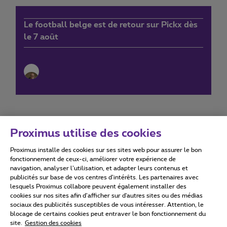
Le football belge est de retour sur Pickx dès
le 7 août
Proximus utilise des cookies
Proximus installe des cookies sur ses sites web pour assurer le bon
Conditions d'utilisation
Accessibility statement
fonctionnement de ceux-ci, améliorer votre expérience de
navigation, analyser l’utilisation, et adapter leurs contenus et
publicités sur base de vos centres d’intérêts. Les partenaires avec
lesquels Proximus collabore peuvent également installer des
cookies sur nos sites afin d’afficher sur d'autres sites ou des médias
sociaux des publicités susceptibles de vous intéresser. Attention, le
Tous droits réservés. ©
2026
Proximus
blocage de certains cookies peut entraver le bon fonctionnement du
site.
Gestion des cookies
Conditions générales, info consommateur