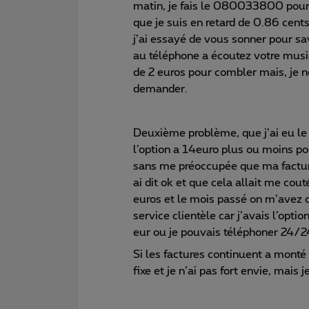
matin, je fais le 080033800 pour 
que je suis en retard de 0.86 cent
j’ai essayé de vous sonner pour sa
au téléphone a écoutez votre musiq
de 2 euros pour combler mais, je n
demander.
Deuxième problème, que j’ai eu le m
l’option a 14euro plus ou moins po
sans me préoccupée que ma facture
ai dit ok et que cela allait me cou
euros et le mois passé on m’avez cr
service clientèle car j’avais l’opti
eur ou je pouvais téléphoner 24/2
Si les factures continuent a monté
fixe et je n’ai pas fort envie, mais j