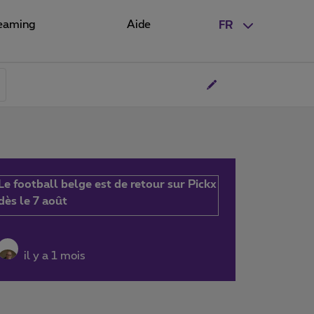
eaming
Aide
FR
Le football belge est de retour sur Pickx
dès le 7 août
il y a 1 mois