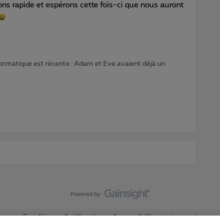
ons rapide et espérons cette fois-ci que nous auront
formatique est récente : Adam et Eve avaient déjà un
Conditions d'utilisation
Accessibility statement