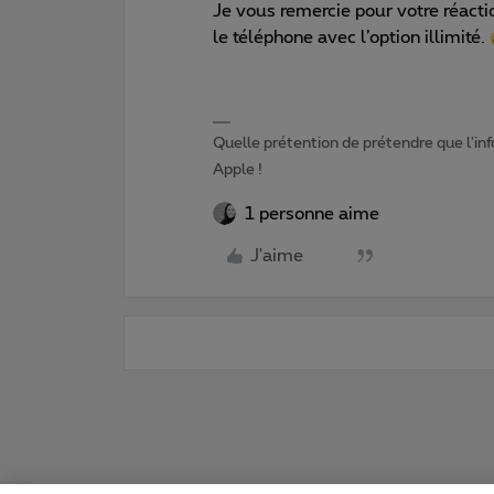
Je vous remercie pour votre réacti
le téléphone avec l’option illimité.
Quelle prétention de prétendre que l'in
Apple !
1 personne aime
J'aime