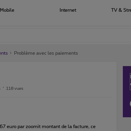
Mobile
Internet
TV & Str
ents
Problème avec les paiements
s
118 vues
.67 euro par zoomit montant de la facture, ce