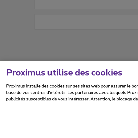
Proximus utilise des cookies
Proximus installe des cookies sur ses sites web pour assurer le bon
base de vos centres d’intérêts. Les partenaires avec lesquels Prox
publicités susceptibles de vous intéresser. Attention, le blocage d
Tous droits réservés. ©
2026
Conditions générales, info 
Vie privée
Politique de ge
Ce site a été créé et est gér
Boulevard du Roi Albert II 27