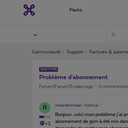
Packs
Communauté
Support
Factures & paiem
QUESTION
Problème d'abonnement
Forum|Forum|5 years ago
2 commentaire
renardmichael
Habitué
R
Bonjour, voici mon problème j’ai 
abonnement de gsm à été mis dans c
+1