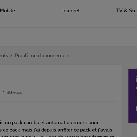
Mobile
Internet
TV & Str
ents
Problème d'abonnement
s
88 vues
pris un pack combo et automatiquement pour
e pack mais j’ai depuis arrêter ce pack et j’avais