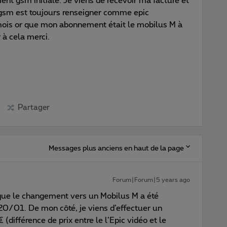
 gsm initiale. Je viens de recevoir ma facture et
sm est toujours renseigner comme epic
 mois or que mon abonnement était le mobilus M à
à cela merci.
Partager
Messages plus anciens en haut de la page
Forum|Forum|5 years ago
 que le changement vers un Mobilus M a été
e 20/01. De mon côté, je viens d’effectuer un
 (différence de prix entre le l’Epic vidéo et le