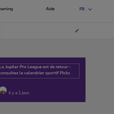
eaming
Aide
FR
La Jupiler Pro League est de retour :
consultez le calendrier sportif Pickx
il y a 1 jour