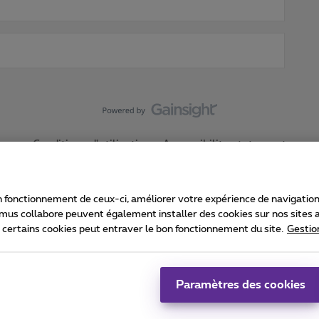
Conditions d'utilisation
Accessibility statement
 fonctionnement de ceux-ci, améliorer votre expérience de navigation, a
imus collabore peuvent également installer des cookies sur nos sites af
e certains cookies peut entraver le bon fonctionnement du site.
Gestio
Proximus
consommateur
Liste des prix et tarifs
Accessibilité
stion des cookies
Cookie manager
Coordonnées de l’entreprise
Ca
é conformément au droit belge.
Pr
Paramètres des cookies
 - B-1030 Bruxelles.
Jo