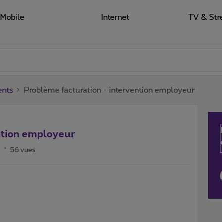
Mobile
Internet
TV & Str
ents
Problème facturation - intervention employeur
ntion employeur
s
56 vues