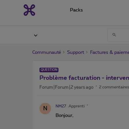
Packs
Communauté
Support
Factures & paiem
QUESTION
Problème facturation - interve
Forum|Forum|2 years ago
2 commentaire
NM27
Apprenti
N
Bonjour,