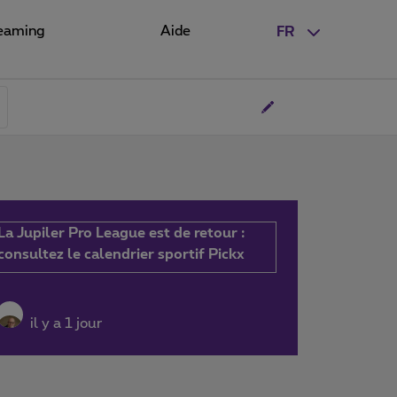
eaming
Aide
FR
La Jupiler Pro League est de retour :
consultez le calendrier sportif Pickx
il y a 1 jour