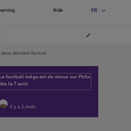
eaming
Aide
FR
dans dernière facture
Le football belge est de retour sur Pickx
dès le 7 août
il y a 1 mois