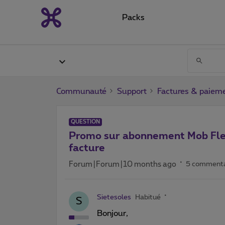
Packs
Communauté
Support
Factures & paiem
QUESTION
Promo sur abonnement Mob Flex
facture
Forum|Forum|10 months ago
5 commenta
Sietesoles
Habitué
S
Bonjour,