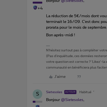
Bonjour ​
@Sietesoles
,
+4
La réduction de 5€/mois dont vous
terminait le 16/09. C’est donc pou
prorata pour le mois de septembre
Bon après-midi !
N'hésitez surtout pas à compléter votre 
(Pas d'inquiétude, ces données resteront
votre question est correcte ? ‘Likez’-la
communauté en bénéficiera plus facile
J'aime
Sietesoles
Habitué
AUTEUR
S
Bonjour ​
@Sietesoles
,