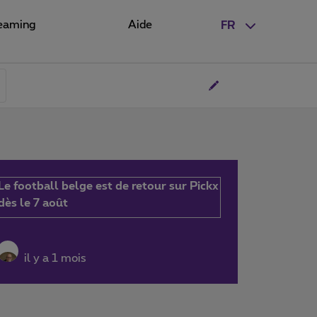
eaming
Aide
FR
Le football belge est de retour sur Pickx
dès le 7 août
il y a 1 mois