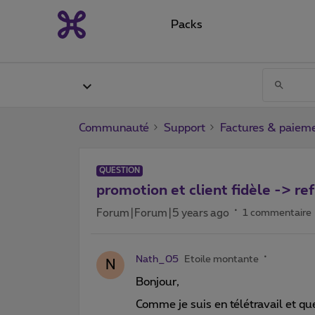
Packs
Communauté
Support
Factures & paiem
QUESTION
promotion et client fidèle -> r
Forum|Forum|5 years ago
1 commentaire
Nath_05
Etoile montante
N
Bonjour,
Comme je suis en télétravail et que