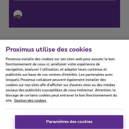
Proximus utilise des cookies
Proximus installe des cookies sur ses sites web pour assurer le bon
Conditions d'utilisation
Accessibility statement
fonctionnement de ceux-ci, améliorer votre expérience de
navigation, analyser l’utilisation, et adapter leurs contenus et
publicités sur base de vos centres d’intérêts. Les partenaires avec
lesquels Proximus collabore peuvent également installer des
cookies sur nos sites afin d’afficher sur d'autres sites ou des médias
sociaux des publicités susceptibles de vous intéresser. Attention, le
Tous droits réservés. ©
2026
Proximus
blocage de certains cookies peut entraver le bon fonctionnement du
site.
Gestion des cookies
Conditions générales, info consommateur
Liste des prix et tarifs
Accessibilité
Vie privée
Politique de gestion des cookies
Cookie manager
Coordonnées de l’entreprise
Paramètres des cookies
Ce site a été créé et est géré conformément au droit belge.