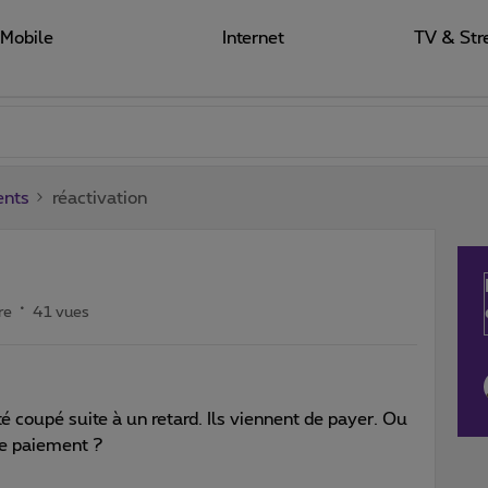
Mobile
Internet
TV & Str
ents
réactivation
re
41 vues
é coupé suite à un retard. Ils viennent de payer. Ou
e paiement ?