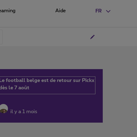
eaming
Aide
FR
Le football belge est de retour sur Pickx
dès le 7 août
il y a 1 mois