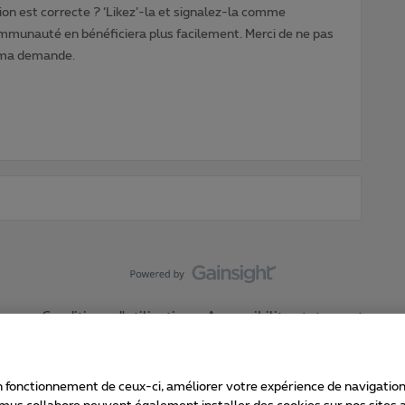
ion est correcte ? ‘Likez’-la et signalez-la comme
ommunauté en bénéficiera plus facilement. Merci de ne pas
 ma demande.
Conditions d'utilisation
Accessibility statement
 fonctionnement de ceux-ci, améliorer votre expérience de navigation, a