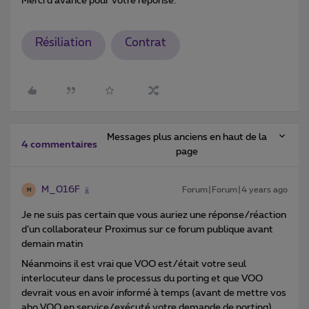
Merci d'avance pour votre réponse.
Résiliation
Contrat
Messages plus anciens en haut de la
4 commentaires
page
M_016F
Forum|Forum|4 years ago
M
Je ne suis pas certain que vous auriez une réponse/réaction
d’un collaborateur Proximus sur ce forum publique avant
demain matin
Néanmoins il est vrai que VOO est/était votre seul
interlocuteur dans le processus du porting et que VOO
devrait vous en avoir informé à temps (avant de mettre vos
abo VOO en service/exécuté votre demande de porting)