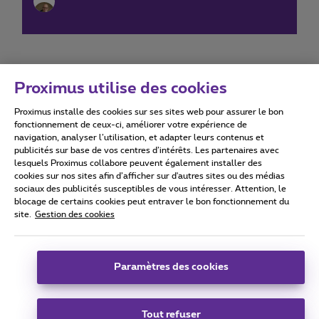
Proximus utilise des cookies
Proximus installe des cookies sur ses sites web pour assurer le bon
Conditions d'utilisation
Accessibility statement
fonctionnement de ceux-ci, améliorer votre expérience de
navigation, analyser l’utilisation, et adapter leurs contenus et
publicités sur base de vos centres d’intérêts. Les partenaires avec
lesquels Proximus collabore peuvent également installer des
cookies sur nos sites afin d’afficher sur d'autres sites ou des médias
sociaux des publicités susceptibles de vous intéresser. Attention, le
Tous droits réservés. ©
2026
Proximus
blocage de certains cookies peut entraver le bon fonctionnement du
site.
Gestion des cookies
Conditions générales, info consommateur
Liste des prix et tarifs
Accessibilité
Vie privée
Politique de gestion des cookies
Cookie manager
Coordonnées de l’entreprise
Paramètres des cookies
Ce site a été créé et est géré conformément au droit belge.
Boulevard du Roi Albert II 27 - B-1030 Bruxelles.
Tout refuser